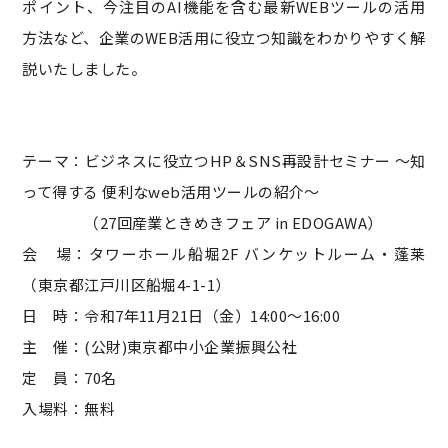
ポイント、今注目のAI機能を含む最新WEBツールの活用
方法など、企業のWEB活用に役立つ知識をわかりやすく解
説いたしました。
テーマ：ビジネスに役立つHP＆SNS再設計セミナー ～知
って得する 便利なweb活用ツールの紹介～
（27回産業ときめきフェア in EDOGAWA）
会 場：タワーホール船堀2F バンケットルーム・蓬莱
（東京都江戸川区船堀4-1-1）
日 時：令和7年11月21日（金）14:00～16:00
主 催：(公財)東京都中小企業振興公社
定 員：70名
入場料：無料